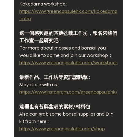
Kokedama workshop :
https://www.greencapsulehk.com/kokedama
-intro
選一個感興趣的苔蘚盆栽工作坊，報名來我們
工作室一起研究吧!
For more about mosses and bonsai, you 
would like to come and join our workshop：
https://www.greencapsulehk.com/workshops
最新作品、工作坊等資訊請點擊 : 
Stay close with us:
https://www.instagram.com/greencapsulehk/
這𥚃也有苔蘚盆栽的素材/材料包
Also can grab some bonsai supplies and DIY 
kit from here：
https://www.greencapsulehk.com/shop