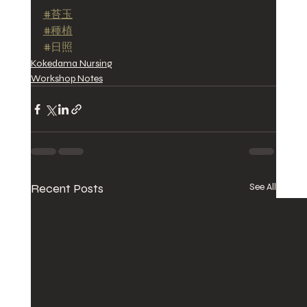
#苔玉
#種植
#日照
Kokedama Nursing
Workshop Notes
Recent Posts
See All