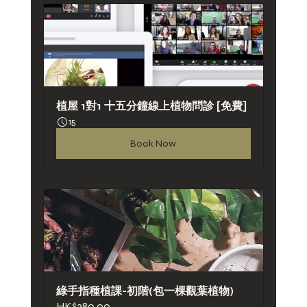
植屋 1對1 十五分鐘線上植物問診 [免費]
15
Book Now
綠手指種植課-初階(包一棵觀葉植物)
HK$380.00