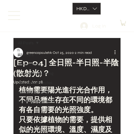
HKD (HK$)
Log In
All Posts
greencapsulehk
Oct 25, 2020
2 min read
All Posts
[Ep-04] 全日照-半日照-半陰
Moss Caring
(散射光)？
Kokedama Nursing
Updated:
Jan 28
Platycerium notes
植物需要陽光進行光合作用，
Workshop Notes
不同品種生存在不同的環境都
Planting Equitments
有各自需要的光照強度。
只要依據植物的需要，提供相
似的光照環境、溫度、濕度及