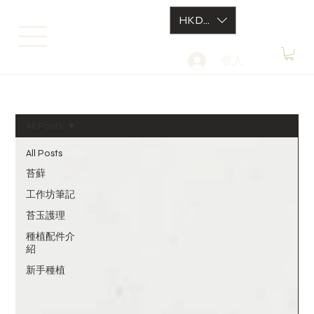
HKD (HK$)
登入
All Posts
All Posts
苔蘚
工作坊筆記
苔玉護理
種植配件介
紹
新手種植