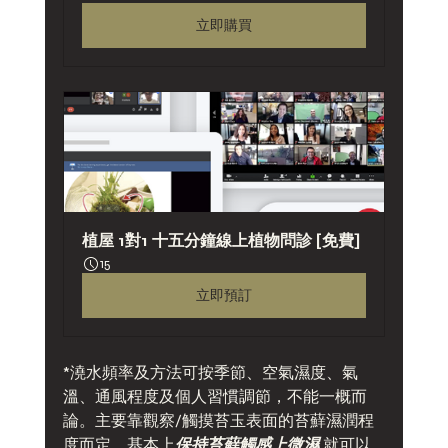
立即購買
植屋 1對1 十五分鐘線上植物問診 [免費]
15
立即預訂
*澆水頻率及方法可按季節、空氣濕度、氣
溫、通風程度及個人習慣調節，不能一概而
論。主要靠觀察/觸摸苔玉表面的苔蘚濕潤程
度而定，基本上
保持苔蘚觸感上微濕 
就可以