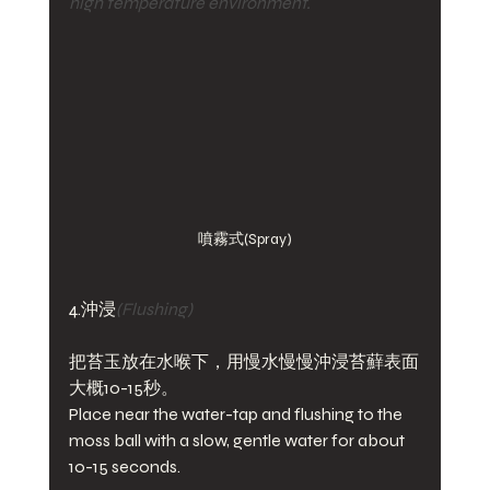
high temperature environment.
噴霧式(Spray)
4.沖浸
(Flushing)
把苔玉放在水喉下，用慢水慢慢沖浸苔蘚表面
大概10-15秒。
Place near the water-tap and flushing to the 
moss ball with a slow, gentle water for about 
10-15 seconds. 