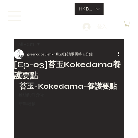
HKD (HK$)
登入
All Posts
greencapsulehk
1月28日
讀畢需時 3 分鐘
All Posts
[Ep-03]苔玉Kokedama養
苔蘚
護要點
工作坊筆記
苔玉-Kokedama-養護要點
苔玉護理
種植配件介紹
新手種植