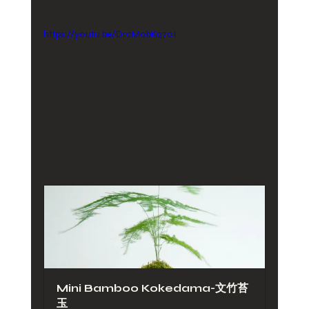
https://youtu.be/DrcM0bKq7oI
Mini Bamboo Kokedama-文竹苔
玉