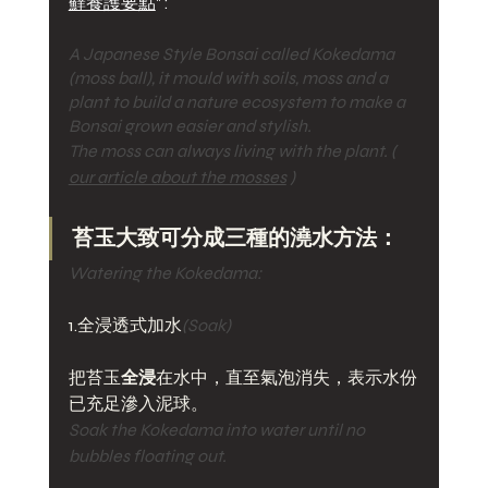
蘚養護要點
" :
A Japanese Style Bonsai called Kokedama 
(moss ball), it mould with soils, moss and a 
plant to build a nature ecosystem to make a 
Bonsai grown easier and stylish.
The moss can always living with the plant. ( 
our article about the mosses
 )
苔玉大致可分成三種的澆水方法：
Watering the Kokedama: 
1.全浸透式加水
(Soak)
把苔玉
全浸
在水中，直至氣泡消失，表示水份
已充足滲入泥球。
Soak the Kokedama into water until no 
bubbles floating out. 