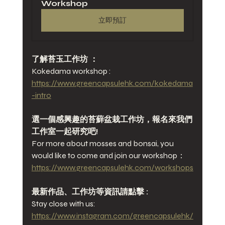
Workshop
立即預訂
了解苔玉工作坊 ：
Kokedama workshop :
https://www.greencapsulehk.com/kokedama
-intro
選一個感興趣的苔蘚盆栽工作坊，報名來我們
工作室一起研究吧!
For more about mosses and bonsai, you 
would like to come and join our workshop：
https://www.greencapsulehk.com/workshops
最新作品、工作坊等資訊請點擊 : 
Stay close with us:
https://www.instagram.com/greencapsulehk/