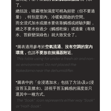
了。
總括說，噴霧增加濕度可稍為頻密（但不要過
量），特別是室內、冷暖氣開啟的空間。
而全浸式加水或腰水要依靠觸感或經驗判斷，
總之不要水份過少（觸感乾燥）或過量（有積
水、苔蘚變深綠色）就大致安全了。
*圖表適用參考於
空氣流通、沒有空調的室內
環境，
也請
不要放在抽濕器附近
。
 This table using for under a fresh air and non-
ac environment. Do not placed the 
Kokedama near the dehumidifier.
*圖表中的「全浸透加水」包括了方法1及2 (浸
沒苔玉及腰水)。請視乎苔玉觸感的濕度並只
選其中一種方式。
 The "Soak"  icon represents either way "Soak" 
or "Half-Soak".