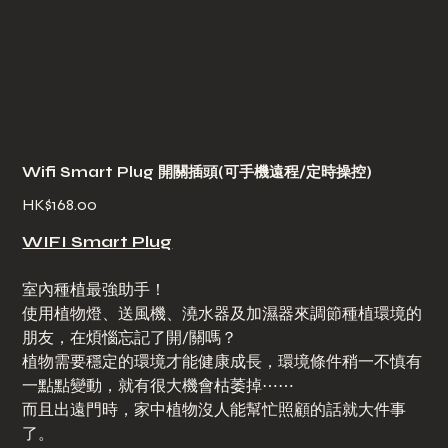
Wifi Smart Plug 開關插頭(可手機遠程/定時操控)
Price
HK$168.00
WIFI Smart Plug
室內種植最強助手！
使用植物燈、送風機、澆水器及加濕器來調節種植環境的
朋友，在煩惱忘記了開/關嗎？
植物需要穩定的環境才能健康成長，環境條件稍一不慎有
一點點變動，就有很大機會枯萎掉⋯⋯
而且出遠門時，家中植物沒人能幫忙照顧的話就大件事
了。