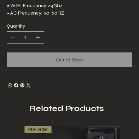
• WIFI Frequency:2.4Ghz
• AC Frequency: 50-60HZ
Quantity
Out of Stock
Related Products
Pre-Order