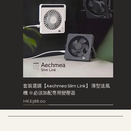
套裝選購【Aechmea Slim Link】 薄型送風
機 ※必須加配専用變壓器
Price
HK$388.00
Pre-Order
NEW
NEW
NEW
NEW
NEW
Pre-Order
NEW
Pre-Order
Pre-Order
Pre-Order
Pre-Order
Pre-Order
Pre-Order
GreenCapsule HK
Planting & Wellness Studio