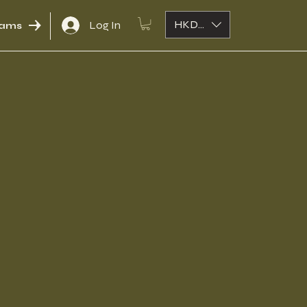
HKD (HK$)
Log In
rams