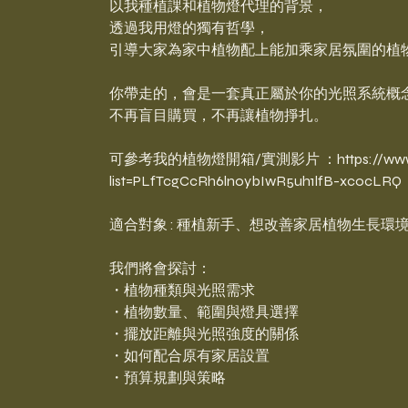
以我種植課和植物燈代理的背景，
透過我用燈的獨有哲學，
引導大家為家中植物配上能加乘家居氛圍的植
你帶走的，會是一套真正屬於你的光照系統概
不再盲目購買，不再讓植物掙扎。
可參考我的植物燈開箱/實測影片 ：https://www.yout
list=PLfTcgCcRh6lnoybIwR5uh1lfB-xcocLRQ
適合對象 : 種植新手、想改善家居植物生長
我們將會探討：
・植物種類與光照需求
・植物數量、範圍與燈具選擇
・擺放距離與光照強度的關係
・如何配合原有家居設置
・預算規劃與策略