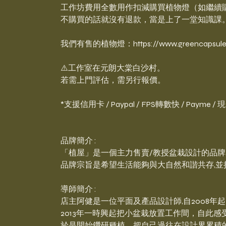
工作坊費用全數用作扣減購買植物燈（如繼續
不購買的話就沒有退款，當是上了一堂知識課
我們有售的植物燈：https://www.greencapsulehk.
⚠️工作室在元朗大棠白沙村。
若需上門評估，需另行報價。
*支援信用卡 / Paypal / FPS轉數快 / Payme /
品牌簡介 :
「植屋」是一個主力售賣/教授盆栽設計的品牌
品牌宗旨是希望生活能夠與大自然和諧共存,並
導師簡介 :
店主阿健是一位平面及產品設計師,自2008
2013年一時興起把小盆栽放置工作間，自此
於是開始鑽研種植，把自己過往在設計界累積的