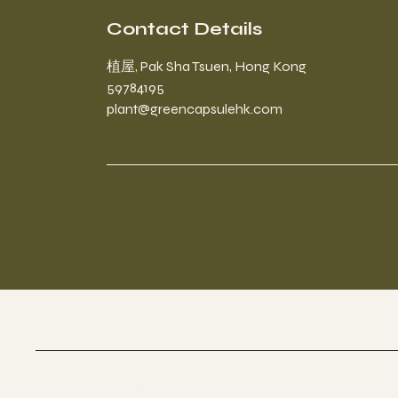
Contact Details
植屋, Pak Sha Tsuen, Hong Kong
59784195
plant@greencapsulehk.com
GreenCapsule HK