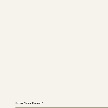
Planting & Wellness Studio
Socials
YOUTUBE
INSTAGRAM
Begin Your Journey with Us
Enter Your Email
*