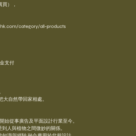
購買），
。
com/category/all-products
 現金支付
,
把大自然帶回家相處。
年起開始從事廣告及平面設計行業至今。
感受到人與植物之間微妙的關係。
知識與經驗 融合應用於盆栽設計,