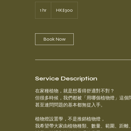
300
Hong
1 hr
1
HK$300
Kong
dollars
h
Book Now
Service Description
在家種植物，就是想看得舒適對不對？
但很多時候，我們都被「用哪個植物燈」這個
甚至連問問題的基本都無從入手。
植物燈設置學，不是推銷植物燈，
我希望帶大家由植物種類、數量、範圍、距離