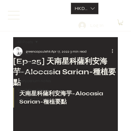
HKD (HK$)
Log In
All Posts
greencapsulehk
Apr 17, 2022
3 min read
All Posts
[Ep-25] 天南星科薩利安海
Moss Caring
芋-Alocasia Sarian-種植要
Kokedama Nursing
點
Platycerium notes
Workshop Notes
天南星科薩利安海芋-Alocasia 
Planting Equitments
Sarian-種植要點