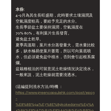
水份:
4-9月為其生長旺盛期，此時要求土壤濕潤及
空氣濕度較高，要給予充足的水分。
生長季節盆土要保持濕潤，空氣濕度在
70%~80%，有利葉片生長發育。
避免盆土乾旱。
夏季高溫期，葉片水分蒸發量大，需水量比較
多，缺水極易使葉片萎蔫，所以可向葉底噴
水，但必須避免盆中積水，否則會引起根系腐
爛。
盆栽種植法的可留意泥土乾燥情況決定澆水，
一般來說，泥土乾燥就需要澆透水。
(這編提到澆水方法/時機 ： 
https://www.greencapsulehk.com/post/ep03
-
%E8%8B%94%E7%8E%89kokedama%E9%A
4%8A%E8%AD%B7%E8%A6%81%E9%BB%9