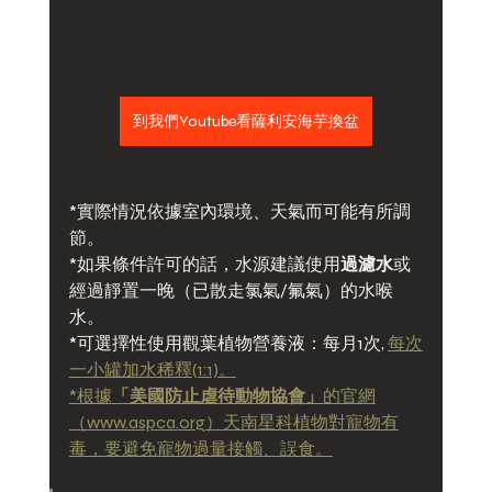
到我們Youtube看薩利安海芋換盆
*實際情況依據室內環境、天氣而可能有所調
節。
*如果條件許可的話，水源建議使用
過濾水
或
經過靜置一晚（已散走氯氣/氟氣）的水喉
水。
*可選擇性使用觀葉植物營養液：每月1次, 
每次
一小罐加水稀釋(1:1)。
*根據
「美國防止虐待動物協會」
的官網
（www.aspca.org）天南星科植物對寵物有
毒，要避免寵物過量接觸、誤食。