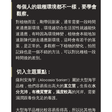
每個人的栽種環境都不一樣，要學會
觀察。
對植物而言，剛帶回新家，通常需要一段時間
來適應新環境，環境越切合生活習性就越能快
速適應，有時因為環境轉變，植物會本能地加
速新陳代謝去適應新環境，這時會有若干的落
葉，是正常的。多觀察一下植物的變化，拍照
記錄也是一個不錯的方法，可以對比種植一段
時間後的差別。
切入主題重點：
薩利安海芋（Alocasia ‘Sarian’）屬於大型海芋
品種，他們容易長出高大的
直立莖，
生長在
水
分充沛，有機質豐富，濕度較高
的河岸。需要
濕潤跟養份充足的養護。
大型海芋品種比較容易長得高，所以比其他海