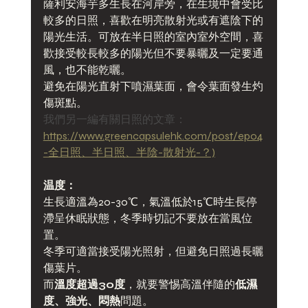
薩利安海芋多生長在河岸旁，在生境中會受比
較多的日照，喜歡在明亮散射光或有遮陰下的
陽光生活。可放在半日照的室內室外空間，喜
歡接受較長較多的陽光但不要暴曬及一定要通
風，也不能乾曬。
避免在陽光直射下噴濕葉面，會令葉面發生灼
傷斑點。
我們另一編有關日照的文章：
https://www.greencapsulehk.com/post/ep04
-全日照、半日照、半陰-散射光-？)
温度：
生長適溫為20-30℃，氣溫低於15℃時生長停
滯呈休眠狀態，冬季時切記不要放在當風位
置。
冬季可適當接受陽光照射，但避免日照過長曬
傷葉片。
而
溫度超過30度
，就要警惕高溫伴隨的
低濕
度、強光、悶熱
問題。