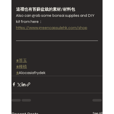
這𥚃也有苔蘚盆栽的素材/材料包
Also can grab some bonsai supplies and DIY 
kit from here：
https://www.greencapsulehk.com/shop
#苔玉
#種植
#
Alocasiafrydek
Recent Posts
See All