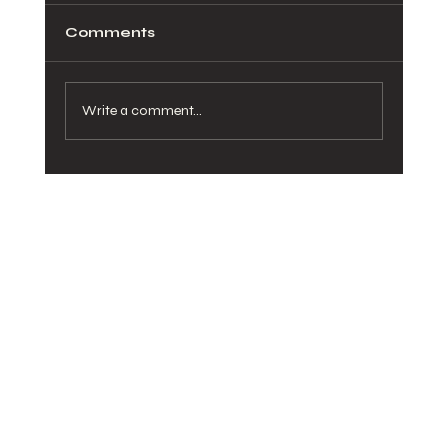
Comments
Write a comment...
[Ep-40] Barrel Plant Light-Owner’s
Voice [001]