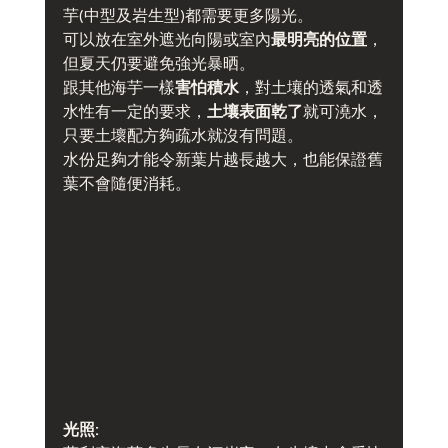
芋(中型及岩生型)都需要更多陽光。
可以放在室外遮光向陽或室內
最明亮的位置
，
但夏天仍要避免強光暴晒。
跟其他海芋一樣
害怕積水
，對土壤的透氣和透
水性有一定的要求，
土壤表面乾了
就可澆水，
只要土壞配方夠疏水就沒有問題。
水份足夠才能令新葉片越長越大，也能保證舊
葉不會隨便消耗。
光照: