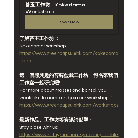
苔玉工作坊 - Kokedama 
Workshop
Book Now
了解苔玉工作坊 ：
Kokedama workshop :
https://www.greencapsulehk.com/kokedama
-intro
選一個感興趣的苔蘚盆栽工作坊，報名來我們
工作室一起研究吧!
For more about mosses and bonsai, you 
would like to come and join our workshop：
https://www.greencapsulehk.com/workshops
最新作品、工作坊等資訊請點擊 : 
Stay close with us:
https://www.instagram.com/greencapsulehk/