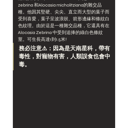
zebrina 和Alocasia micholitziana的雜交品
種。他因其堅硬、尖尖、直立而大型的葉子而
受到喜愛，葉子呈波浪狀、箭形邊緣和條紋白
色紋理。由於這是一種雜交品種，它還具有在
Alocasia Zebrina 中受到追捧的綠白色條紋
莖。可生長高達1到1.5米!
務必注意⚠️：因為是天南星科，帶有
毒性，對寵物有害，人類誤食也會中
毒。