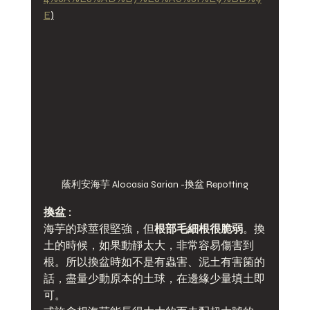
E
)
蔭利安海芋 Alocasia Sarian -換盆 Repotting
換盆 :
海芋的球莖很堅強，但
根部毛細根很脆弱
。換
土的時候，如果動靜太大，非常容易傷害到
根。所以換盆時如不是有蟲害、泥土有害箘的
話，盡量少動原本的土球，在邊緣少量填土即
可。