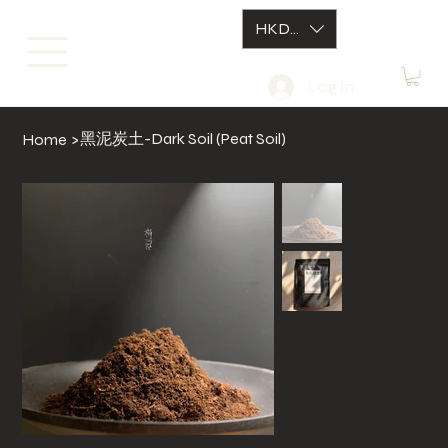
HKD (HK$)
Log In
黑泥炭土-Dark Soil (Peat Soil)
Home
>