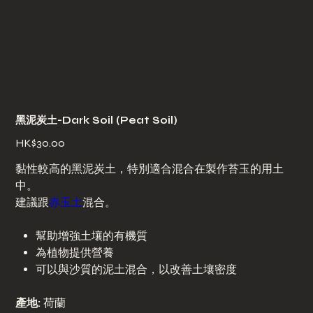
黑泥炭土-Dark Soil (Peat Soil)
Price
HK$30.00
黏性較高的黑泥炭土，特別適合混合在製作苔玉的用土
中。
建議跟
赤玉土
混合。
幫助增強土壤的有機質
為植物提供營養
可以與沙質的泥土混合，以改善土壤密度
產地:
荷蘭