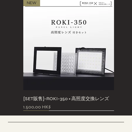
NEW
[SET販售]-ROKI-350 × 高照度交換レンズ
價格
1.500,00 HK$
Pre-Order
Pre-Order
NEW
NEW
NEW
NEW
NEW
Pre-Order
少量現貨
Pre-Order
Pre-Order
Pre-Order
Pre-Order
Pre-Order
GreenCapsule HK