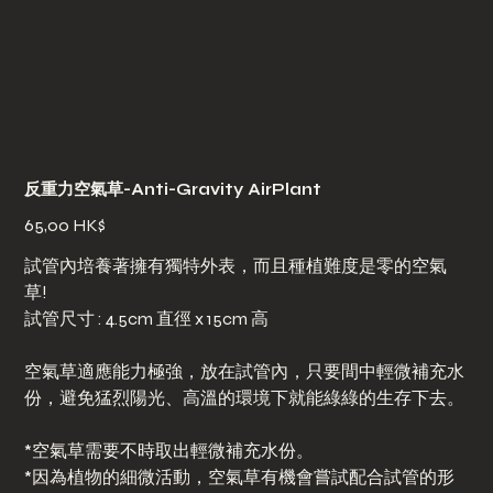
反重力空氣草-Anti-Gravity AirPlant
價
65,00 HK$
格
試管內培養著擁有獨特外表，而且種植難度是零的空氣
草!
試管尺寸 : 4.5cm 直徑 x 15cm 高
空氣草適應能力極強，放在試管內，只要間中輕微補充水
份，避免猛烈陽光、高溫的環境下就能綠綠的生存下去。
*空氣草需要不時取出輕微補充水份。
*因為植物的細微活動，空氣草有機會嘗試配合試管的形